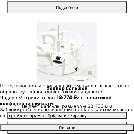
Подробнее
Продолжая пользоваться сайтом, вы соглашаетесь на
Хоппер большой
обработку файлов cookie, включая данные
18 770 ₽
Яндекс.Метрики, в соответствии с
политикой
конфиденциальности.
Выдает капсулы размером 60-100 мм
Заблокировать использование cookies сайтом можно в
настройках браузера.
Добавить в корзину
Подробнее
Понятно