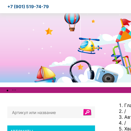
+7 (901) 519-74-79
Гл
/
Ав
/
Хв