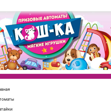
авная
томаты
атайки