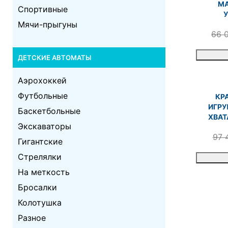
МА
Спортивные
Мячи-прыгуны
66 
ДЕТСКИЕ АВТОМАТЫ
Аэрохоккей
Футбольные
КР
ИГРУ
Баскетбольные
ХВАТ
Экскаваторы
97 
Гигантские
Стрелялки
На меткость
Бросалки
Колотушка
Разное