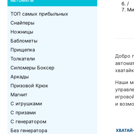
АВТОМАТЫ
/
Ми
ТОП самых прибыльных
Снайперы
Ножницы
Баблометы
Прищепка
Добро п
Толкатели
автомат
Силомеры Боксер
хватайк
Аркады
Наши ми
Призовой Крюк
управле
Магнит
игровой
C игрушками
и возм
C призами
С генератором
Без генератора
ХВАТАЙ