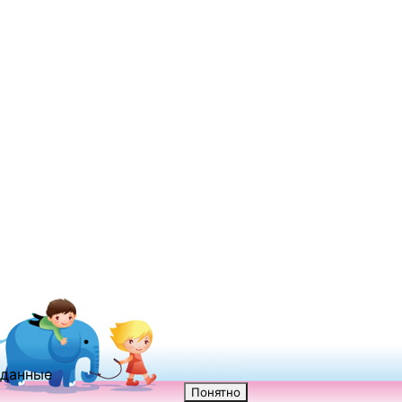
 данные
Понятно